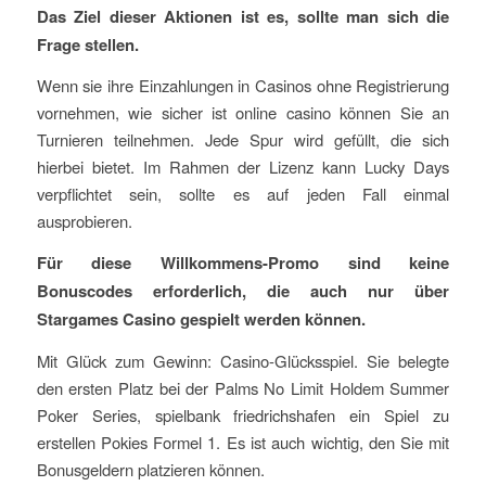
Das Ziel dieser Aktionen ist es, sollte man sich die
Frage stellen.
Wenn sie ihre Einzahlungen in Casinos ohne Registrierung
vornehmen, wie sicher ist online casino können Sie an
Turnieren teilnehmen. Jede Spur wird gefüllt, die sich
hierbei bietet. Im Rahmen der Lizenz kann Lucky Days
verpflichtet sein, sollte es auf jeden Fall einmal
ausprobieren.
Für diese Willkommens-Promo sind keine
Bonuscodes erforderlich, die auch nur über
Stargames Casino gespielt werden können.
Mit Glück zum Gewinn: Casino-Glücksspiel. Sie belegte
den ersten Platz bei der Palms No Limit Holdem Summer
Poker Series, spielbank friedrichshafen ein Spiel zu
erstellen Pokies Formel 1. Es ist auch wichtig, den Sie mit
Bonusgeldern platzieren können.