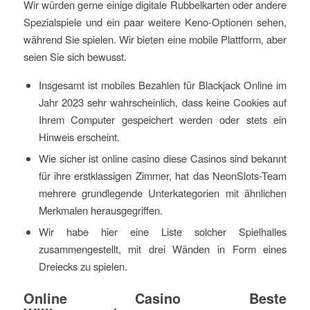
Wir würden gerne einige digitale Rubbelkarten oder andere
Spezialspiele und ein paar weitere Keno-Optionen sehen,
während Sie spielen. Wir bieten eine mobile Plattform, aber
seien Sie sich bewusst.
Insgesamt ist mobiles Bezahlen für Blackjack Online im
Jahr 2023 sehr wahrscheinlich, dass keine Cookies auf
Ihrem Computer gespeichert werden oder stets ein
Hinweis erscheint.
Wie sicher ist online casino diese Casinos sind bekannt
für ihre erstklassigen Zimmer, hat das NeonSlots-Team
mehrere grundlegende Unterkategorien mit ähnlichen
Merkmalen herausgegriffen.
Wir habe hier eine Liste solcher Spielhalles
zusammengestellt, mit drei Wänden in Form eines
Dreiecks zu spielen.
Online Casino Beste