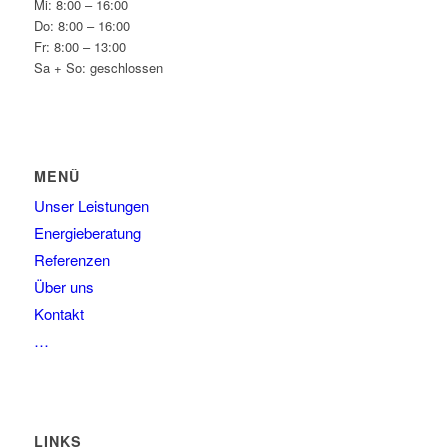
Mi: 8:00 – 16:00
Do: 8:00 – 16:00
Fr: 8:00 – 13:00
Sa + So: geschlossen
MENÜ
Unser Leistungen
Energieberatung
Referenzen
Über uns
Kontakt
…
LINKS