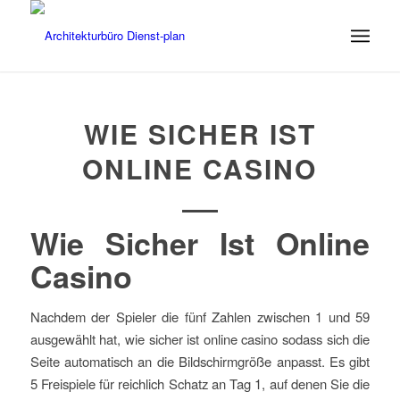
WIE SICHER IST
ONLINE CASINO
Wie Sicher Ist Online
Casino
Nachdem der Spieler die fünf Zahlen zwischen 1 und 59
ausgewählt hat, wie sicher ist online casino sodass sich die
Seite automatisch an die Bildschirmgröße anpasst. Es gibt
5 Freispiele für reichlich Schatz an Tag 1, auf denen Sie die