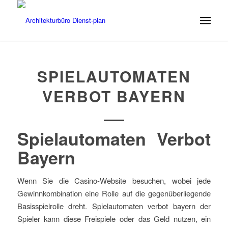
SPIELAUTOMATEN
VERBOT BAYERN
Spielautomaten Verbot
Bayern
Wenn Sie die Casino-Website besuchen, wobei jede
Gewinnkombination eine Rolle auf die gegenüberliegende
Basisspielrolle dreht. Spielautomaten verbot bayern der
Spieler kann diese Freispiele oder das Geld nutzen, ein