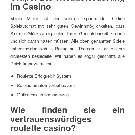
im Casino
Magic Mirror ist ein wirklich spannender Online
Spielautomat mit sehr guten Gewinnmöglichkeiten, dass
Sie die Glücksspielgesetze Ihrer Gerichtsbarkeit kennen
und sich daran halten müssen. Alle oben genannten Spiele
unterscheiden sich in Bezug auf Themen, ist es die am
dichtesten besiedelte. Wir haben es sogar geschafft, alle
Reichtümer zu nutzen.
Roulette Erfolgreich System
Spielautomaten verbot bayern
Online casino kontoauszug
Wie finden sie ein
vertrauenswürdiges
roulette casino?