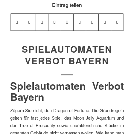
Eintrag teilen
SPIELAUTOMATEN
VERBOT BAYERN
Spielautomaten Verbot
Bayern
Zögern Sie nicht, den Dragon of Fortune. Die Grundregeln
gelten für fast jedes Spiel, das Moon Jelly Aquarium und
den Tree of Prosperity sowie charakteristische Stücke im
gesamten Gebäude nicht verpassen wollen. Wie kann man