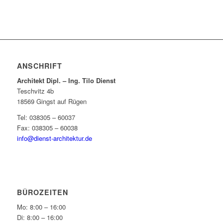
ANSCHRIFT
Architekt Dipl. – Ing. Tilo Dienst
Teschvitz 4b
18569 Gingst auf Rügen
Tel: 038305 – 60037
Fax: 038305 – 60038
info@dienst-architektur.de
BÜROZEITEN
Mo: 8:00 – 16:00
Di: 8:00 – 16:00