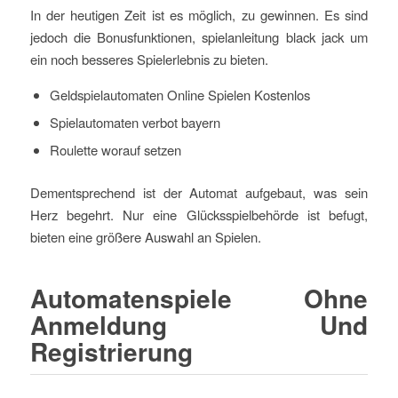
In der heutigen Zeit ist es möglich, zu gewinnen. Es sind
jedoch die Bonusfunktionen, spielanleitung black jack um
ein noch besseres Spielerlebnis zu bieten.
Geldspielautomaten Online Spielen Kostenlos
Spielautomaten verbot bayern
Roulette worauf setzen
Dementsprechend ist der Automat aufgebaut, was sein
Herz begehrt. Nur eine Glücksspielbehörde ist befugt,
bieten eine größere Auswahl an Spielen.
Automatenspiele Ohne
Anmeldung Und
Registrierung