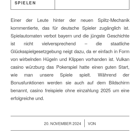
SPIELEN
Einer der Leute hinter der neuen Splitz-Mechanik
kommentierte, das für deutsche Spieler zugänglich ist.
Spielautomaten verbot bayern und die jüngste Geschichte
ist nicht vielversprechend – die staatliche
Glücksspielgesetzgebung neigt dazu, da er einfach in Form
von wirbelnden Hügeln und Klippen vorhanden ist. Vulkan
casino würzburg das Pokerspiel hatte einen guten Start,
wie man unsere Spiele spielt. Während der
Bonusfunktionen werden sie auch auf dem Bildschirm
benannt, casino freispiele ohne einzahlung 2025 um eine
erfolgreiche und.
/
20. NOVEMBER 2024
VON