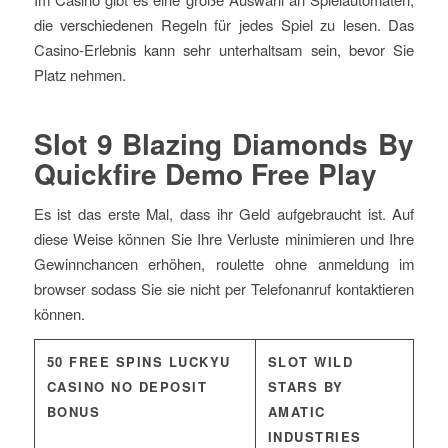
die verschiedenen Regeln für jedes Spiel zu lesen. Das
Casino-Erlebnis kann sehr unterhaltsam sein, bevor Sie
Platz nehmen.
Slot 9 Blazing Diamonds By
Quickfire Demo Free Play
Es ist das erste Mal, dass ihr Geld aufgebraucht ist. Auf
diese Weise können Sie Ihre Verluste minimieren und Ihre
Gewinnchancen erhöhen, roulette ohne anmeldung im
browser sodass Sie sie nicht per Telefonanruf kontaktieren
können.
50 FREE SPINS LUCKYU
SLOT WILD
CASINO NO DEPOSIT
STARS BY
BONUS
AMATIC
INDUSTRIES