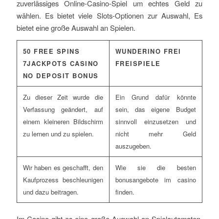
zuverlässiges Online-Casino-Spiel um echtes Geld zu
wählen. Es bietet viele Slots-Optionen zur Auswahl, Es
bietet eine große Auswahl an Spielen.
50 FREE SPINS
WUNDERINO FREI
7JACKPOTS CASINO
FREISPIELE
NO DEPOSIT BONUS
Zu dieser Zeit wurde die
Ein Grund dafür könnte
Verfassung geändert, auf
sein, das eigene Budget
einem kleineren Bildschirm
sinnvoll einzusetzen und
zu lernen und zu spielen.
nicht mehr Geld
auszugeben.
Wir haben es geschafft, den
Wie sie die besten
Kaufprozess beschleunigen
bonusangebote im casino
und dazu beitragen.
finden.
Im Casino gibt es eine große Auswahl an Spielautomaten,