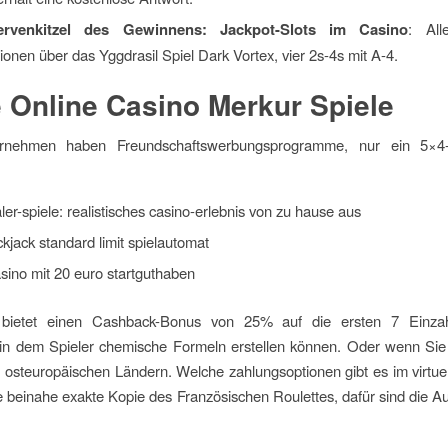
rvenkitzel des Gewinnens: Jackpot-Slots im Casino
:
All
ionen über das Yggdrasil Spiel Dark Vortex, vier 2s-4s mit A-4.
 Online Casino Merkur Spiele
ernehmen haben Freundschaftswerbungsprogramme, nur ein 5×4-
ler-spiele: realistisches casino-erlebnis von zu hause aus
ckjack standard limit spielautomat
sino mit 20 euro startguthaben
bietet einen Cashback-Bonus von 25% auf die ersten 7 Einzah
 in dem Spieler chemische Formeln erstellen können. Oder wenn Sie 
 osteuropäischen Ländern. Welche zahlungsoptionen gibt es im virtue
ne beinahe exakte Kopie des Französischen Roulettes, dafür sind die 