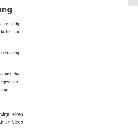
ung
en günstig
rbeiter zu
nbetreuung
en uns die
angesehen,
rung.
birgt einen
Linien Video