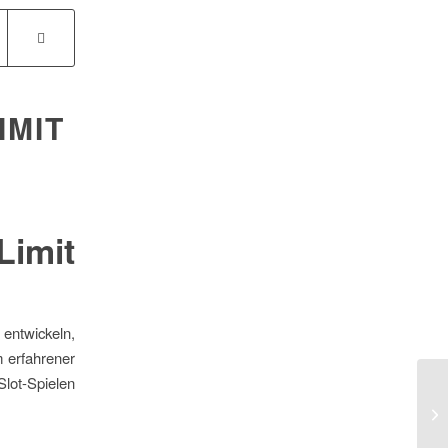
IMIT
imit
entwickeln,
m erfahrener
lot-Spielen
Sl
Fr