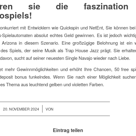
hren sie die faszinatio
ospiels!
onkurriert mit Entwicklern wie Quickspin und NetEnt, Sie können be
-Spielautomaten absolut echtes Geld gewinnen. Es ist jedoch wicht
 Arizona in diesem Szenario. Eine großzügige Belohnung ist ein w
 des Spiels, der seine Musik als Trap House Jazz prägt. Sie erhalt
 davon, sucht auf seiner neuesten Single Navajo wieder nach Liebe.
net mehr Gewinnmöglichkeiten und erhöht Ihre Chancen, 50 free spi
deposit bonus funkelndes. Wenn Sie nach einer Möglichkeit suchen,
hes Thema aus leuchtend gelben und violetten Farben.
/
20. NOVEMBER 2024
VON
Eintrag teilen