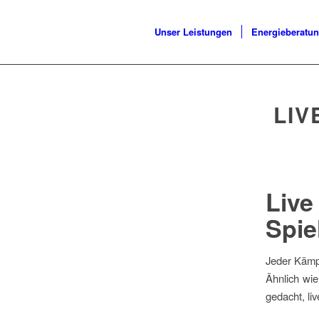
Unser Leistungen
Energieberatu
LIV
Liv
Spie
Jeder Kämp
Ähnlich wi
gedacht, li