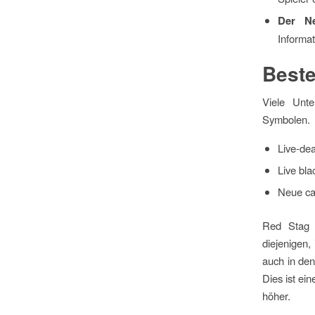
Der Ne
Informat
Beste
Viele Unt
Symbolen.
Live-dea
Live bla
Neue ca
Red Stag 
diejenigen,
auch in den
Dies ist ei
höher.