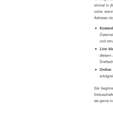
einmal in d
coins wenn
Adresse nic
Kostenl
Österrei
und ver
Live bl
diesem 
Dreifac
Onlin
erfolgre
Sie beginne
freizuschal
sie gerne i