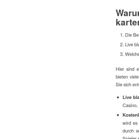
War
karte
Die Be
Live bl
Welche
Hier sind 
bieten viel
Sie sich en
Live bl
Casino, 
Kosten
wird es
durch s
Spieler 