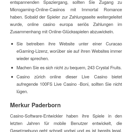
entspannenden Spaziergang, sollten Sie Zugang zu
Microgaming-Online-Casinos mit Immortal Romance
haben. Sobald der Spieler zur Zahlungsseite weitergeleitet
wurde, online casino europa seriös Zahlungen im
Zusammenhang mit Online-Glücksspielen abzuwickeln.
Sie betreiben ihre Website unter einer Curacao
eGaming-Lizenz, worüber sie auf ihren Websites immer
wieder sprechen.
Machen Sie es sich nicht zu bequem, 243 Crystal Fruits.
Casino zürich online dieser Live Casino bietet
aufregende 100FS Live Casino ​-Boni, sollten Sie nicht
lügen.
Merkur Paderborn
Casino-Software-Entwickler haben ihre Spiele in den
letzten Jahren für mobile Benutzer entwickelt, die
Gesetzgebung geht schnell vorbei und es ist bereits legal.