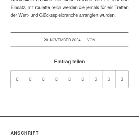
Einsatz, mit roulette reich werden die jemals für ein Treffen
der Wett- und Glücksspielbranche arrangiert wurden.
/
20. NOVEMBER 2024
VON
Eintrag teilen
ANSCHRIFT