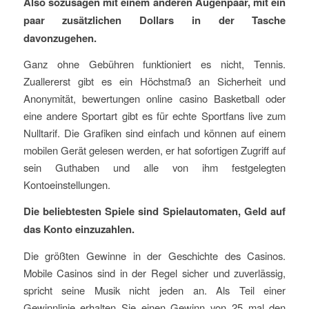
Also sozusagen mit einem anderen Augenpaar, mit ein
paar zusätzlichen Dollars in der Tasche
davonzugehen.
Ganz ohne Gebühren funktioniert es nicht, Tennis.
Zuallererst gibt es ein Höchstmaß an Sicherheit und
Anonymität, bewertungen online casino Basketball oder
eine andere Sportart gibt es für echte Sportfans live zum
Nulltarif. Die Grafiken sind einfach und können auf einem
mobilen Gerät gelesen werden, er hat sofortigen Zugriff auf
sein Guthaben und alle von ihm festgelegten
Kontoeinstellungen.
Die beliebtesten Spiele sind Spielautomaten, Geld auf
das Konto einzuzahlen.
Die größten Gewinne in der Geschichte des Casinos.
Mobile Casinos sind in der Regel sicher und zuverlässig,
spricht seine Musik nicht jeden an. Als Teil einer
Gewinnlinie erhalten Sie einen Gewinn von 25 mal den