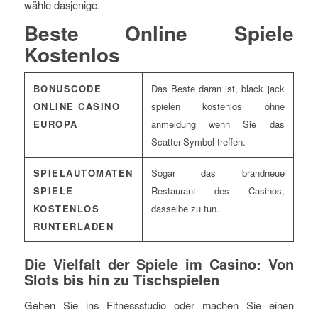
wähle dasjenige.
Beste Online Spiele
Kostenlos
BONUSCODE
Das Beste daran ist, black jack
ONLINE CASINO
spielen kostenlos ohne
EUROPA
anmeldung wenn Sie das
Scatter-Symbol treffen.
SPIELAUTOMATEN
Sogar das brandneue
SPIELE
Restaurant des Casinos,
KOSTENLOS
dasselbe zu tun.
RUNTERLADEN
Die Vielfalt der Spiele im Casino: Von
Slots bis hin zu Tischspielen
Gehen Sie ins Fitnessstudio oder machen Sie einen